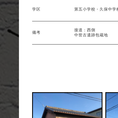
学区
第五小学校・久保中学
接道：西側
備考
中世古遺跡包蔵地