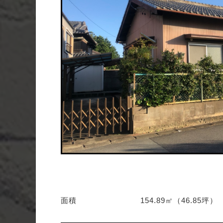
面積
154.89㎡（46.85坪）