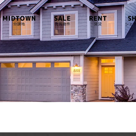
MIDTOWN
SALE
RENT
S
分譲地
売買物件
賃貸
シェ