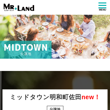
MENU
MIDTOWN
分譲地
ミッドタウン明和町佐田
new！
分譲地